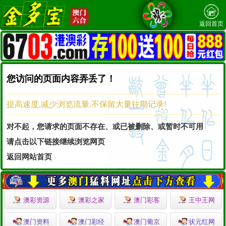
返回首页
您访问的页面内容弄丢了！
提高速度,减少浏览流量,不保留大量往期记录!
对不起，您请求的页面不存在、或已被删除、或暂时不可用
请点击以下链接继续浏览网页
返回网站首页
澳彩资源
澳彩之家
澳门彩客
王中王网
澳门资料
澳门彩经
澳门葡京
状元红网