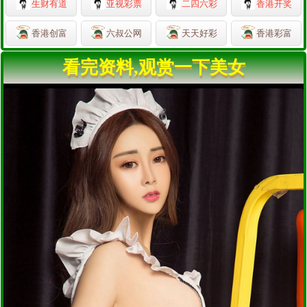
生财有道
亚视彩票
二四六彩
香港开奖
香港创富
六叔公网
天天好彩
香港彩富
看完资料,观赏一下美女