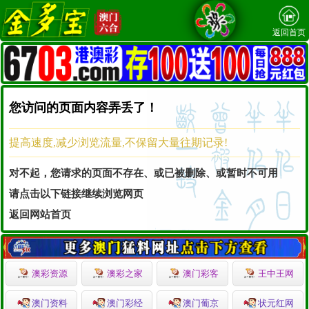
返回首页
您访问的页面内容弄丢了！
提高速度,减少浏览流量,不保留大量往期记录!
对不起，您请求的页面不存在、或已被删除、或暂时不可用
请点击以下链接继续浏览网页
返回网站首页
澳彩资源
澳彩之家
澳门彩客
王中王网
澳门资料
澳门彩经
澳门葡京
状元红网