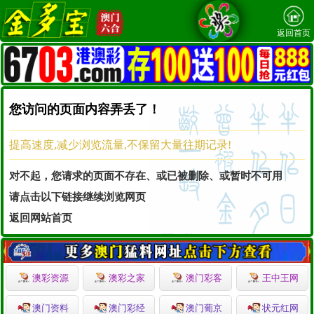
返回首页
您访问的页面内容弄丢了！
提高速度,减少浏览流量,不保留大量往期记录!
对不起，您请求的页面不存在、或已被删除、或暂时不可用
请点击以下链接继续浏览网页
返回网站首页
澳彩资源
澳彩之家
澳门彩客
王中王网
澳门资料
澳门彩经
澳门葡京
状元红网