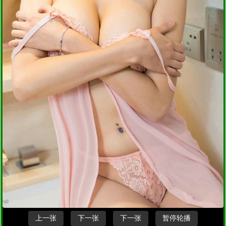
上一张
下一张
下一张
暂停轮播