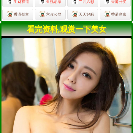
生财有道
亚视彩票
二四六彩
香港开奖
香港创富
六叔公网
天天好彩
香港彩富
看完资料,观赏一下美女